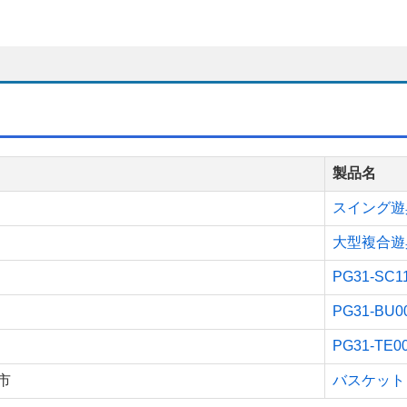
製品名
スイング遊
大型複合遊
PG31-S
PG31-B
PG31-TE
市
バスケットゴ