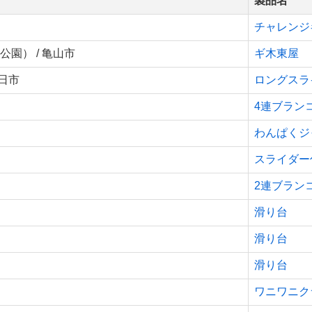
製品名
チャレンジ
園） / 亀山市
ギ木東屋
四日市
ロングスラ
4連ブラン
わんぱくジ
スライダー
2連ブラン
滑り台
滑り台
滑り台
ワニワニク