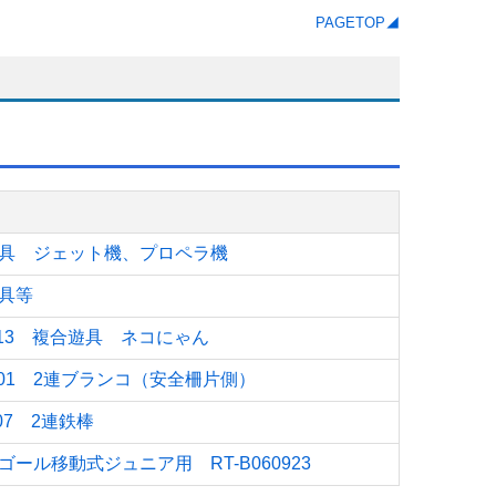
PAGETOP◢
具 ジェット機、プロペラ機
具等
C113 複合遊具 ネコにゃん
U001 2連ブランコ（安全柵片側）
007 2連鉄棒
ール移動式ジュニア用 RT-B060923