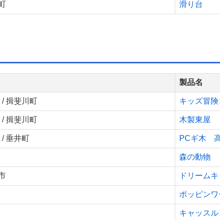
町
滑り台
製品名
/ 揖斐川町
キッズ冒険
/ 揖斐川町
木製東屋
/ 垂井町
PCギ木 
森の動物
市
ドリームキ
ポッピンワ
キャッスル