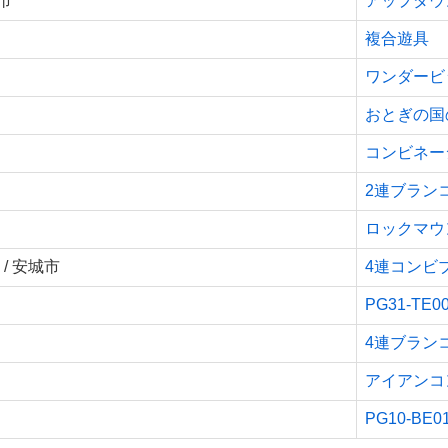
市
アップダウン
複合遊具
ワンダービ
おとぎの国
コンビネー
2連ブラン
ロックマウ
/ 安城市
4連コンビ
PG31-TE
4連ブランコ
アイアンコ
PG10-B