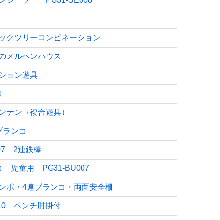
シーソー PG31-SE008
ックツリーコンビネーション
のメルヘンハウス
ション遊具
コ
ンテン（複合遊具）
ブランコ
007 2連鉄棒
 児童用 PG31-BU007
ンポ・4連ブランコ・両面安全柵
E010 ベンチ肘掛付