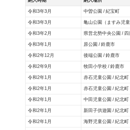
納入時期
納入場所
令和3年3月
中曽公園 / 紀宝町
令和3年3月
亀山公園（ますみ児童公
令和3年2月
県営北勢中央公園 / 
令和3年1月
原公園 / 鈴鹿市
令和2年12月
後端公園 / 鈴鹿市
令和2年9月
牧田小学校 / 鈴鹿市
令和2年1月
赤石児童公園
/
紀北町
令和2年1月
赤石児童公園
/
紀北町
令和2年1月
中田児童公園 / 紀北町
令和2年1月
新田子供遊園 / 紀北町
令和2年1月
海野児童公園 / 紀北町