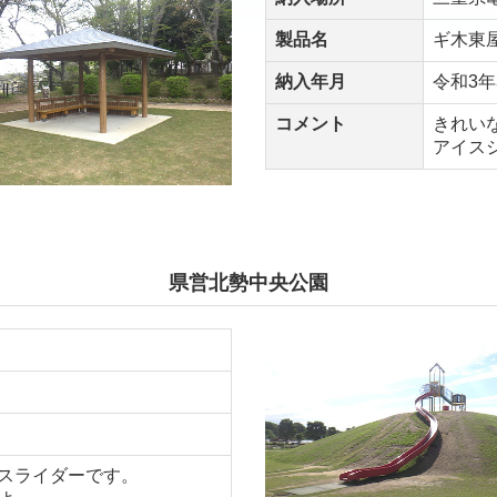
製品名
ギ木東
納入年月
令和3年
コメント
きれい
アイス
県営北勢中央公園
グスライダーです。