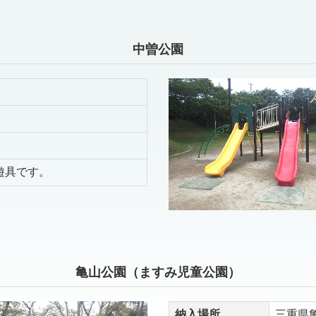
中曽公園
遊具です。
亀山公園（ますみ児童公園）
納入場所
三重県