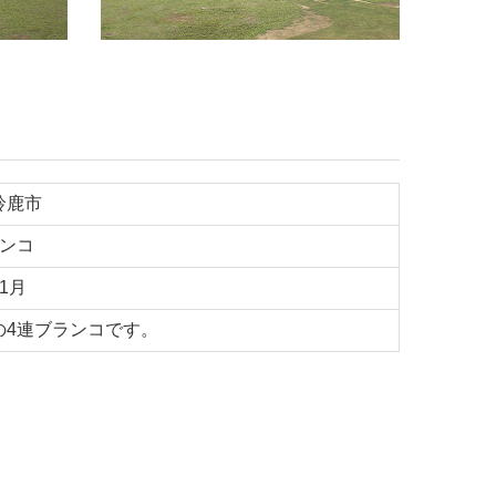
鈴鹿市
ランコ
1月
0の4連ブランコです。