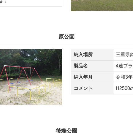
よ。
原公園
納入場所
三重県
製品名
4連ブ
納入年月
令和3年
コメント
H250
後端公園