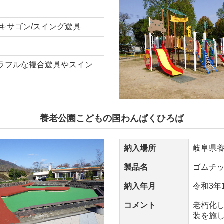
キサゴン/スイング遊具
ラフルな複合遊具やスイン
養老公園こどもの国わんぱくひろば
納入場所
岐阜県
製品名
ゴムチ
納入年月
令和3年
コメント
老朽化
装を施