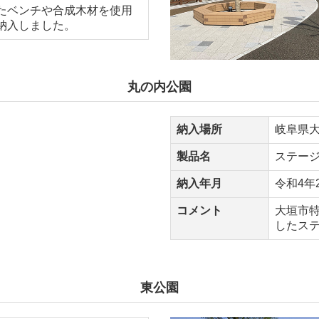
たベンチや合成木材を使用
納入しました。
丸の内公園
納入場所
岐阜県
製品名
ステー
納入年月
令和4年
コメント
大垣市
したス
東公園