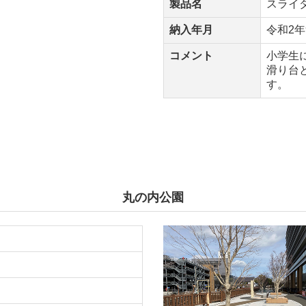
製品名
スライ
納入年月
令和2年
コメント
小学生
滑り台
す。
丸の内公園